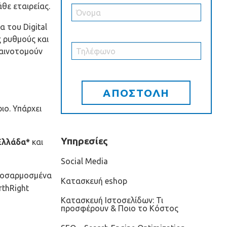
θε εταιρείας.
α του Digital
ς ρυθμούς και
καινοτομούν
ιο. Υπάρχει
Υπηρεσίες
Ελλάδα*
και
Social Media
 προσαρμοσμένα
Κατασκευή eshop
rthRight
Κατασκευή Ιστοσελίδων: Τι
προσφέρουν & Ποιο το Κόστος