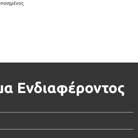
οποιημένος
α Ενδιαφέροντος