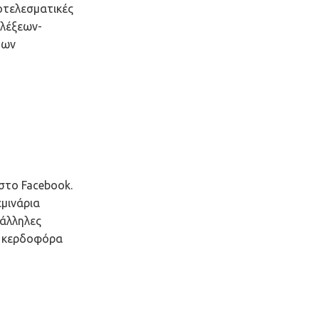
ποτελεσματικές
 λέξεων-
των
στο Facebook.
μινάρια
τάλληλες
σε κερδοφόρα